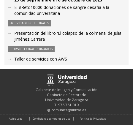
El #Reto10000 donaciones de sangre desafía a la
comunidad universitaria
ACTIVIDADES CULTURALES
Presentación del libro 'El colapso de la colmena' de Julia
Jiménez Carrera
CURSOS EXTRAORDINARIOS
Taller de servicios con AWS
Gabinete de Imagen y Comunicación
Gabinete de Rectorado
Universidad de Zaragoza
T. 976 761 019
@
comunica@unizar.es
Aviso Legal
Condiciones generales de uso
Política de Privacidad