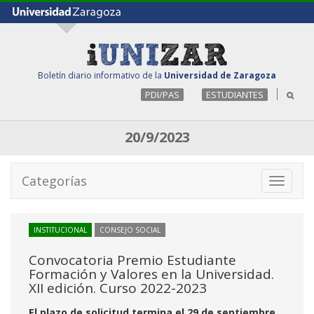
Boletín diario informativo de la
Universidad de Zaragoza
PDI/PAS
ESTUDIANTES
20/9/2023
Categorías
Toggle
navigati
INSTITUCIONAL
CONSEJO SOCIAL
Convocatoria Premio Estudiante
Formación y Valores en la Universidad.
XII edición. Curso 2022-2023
El plazo de solicitud termina el 29 de septiembre