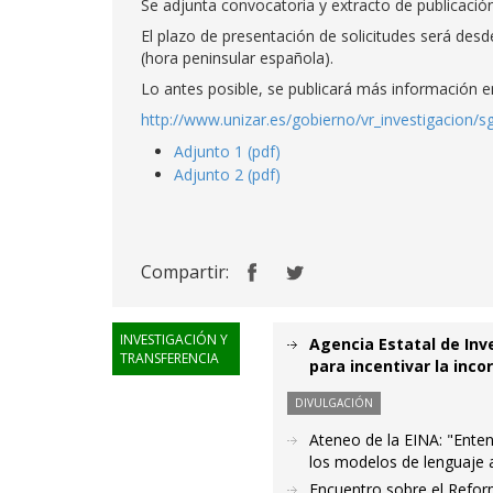
Se adjunta convocatoria y extracto de publicació
El plazo de presentación de solicitudes será desd
(hora peninsular española).
Lo antes posible, se publicará más información en
http://www.unizar.es/gobierno/vr_investigacion/s
Adjunto 1 (pdf)
Adjunto 2 (pdf)
Compartir:
INVESTIGACIÓN Y
Agencia Estatal de Inv
TRANSFERENCIA
para incentivar la inc
DIVULGACIÓN
Ateneo de la EINA: "Ente
los modelos de lenguaje 
Encuentro sobre el Reform