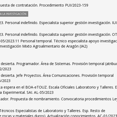
puesta de contratación. Procedimiento PUI/2023-159
 LA INVESTIGACIÓN
. Personal indefinido. Especialista superior gestión investigación. IU
. Personal indefinido. Especialista superior gestión investigación. O
5/2023.11 Personal temporal. Técnico especialista apoyo investigac
e Investigación Mixto Agroalimentario de Aragón (IA2)
desierta. Programador. Área de Sistemas. Provisión temporal (atribu
22/2023
 desierta. Jefe Proyectos. Área Comunicaciones. Provisión temporal
25/2023
sta espera en el BOA-eTOUZ. Escala Oficiales Laboratorio y Talleres. E
ía Experimental. SAI. AL-05/2023
ificador. Propuesta de nombramiento. Convocatoria procedimientos Le
. Técnicos Especialistas de Laboratorio y Talleres. Esp. Resto de
de rocas y materiales duros). Actualización conocimientos. AC-01/202