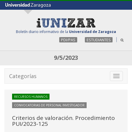
Boletín diario informativo de la
Universidad de Zaragoza
PDI/PAS
ESTUDIANTES
9/5/2023
Categorías
Toggle
navigati
RECURSOS HUMANOS
CONVOCATORIAS DE PERSONAL INVESTIGADOR
Criterios de valoración. Procedimiento
PUI/2023-125