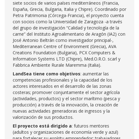
siete socios de varios países mediterráneos (Francia,
España, Grecia, Bulgaria, Italia y Chipre). Coordinado por
Petra Patrimonia (Córcega-Francia), el proyecto cuenta
con socios como la Universidad de Zaragoza -a través
del grupo de investigación “Calidad y tecnología de la
carne” del Instituto Agroalimentario de Aragón (IA2) con
José Antonio Beltrán como investigador principal-,
Mediterranean Centre of Environment (Grecia), AVA
Creations Foundation (Bulgaria), PCX Computers &
Information Systems LTD (Chipre), Med.O.R.O. scarl y
Fabbrica Ambiente Rurale Maremma (Italia).
LandSea tiene como objetivos
: aumentar las
competencias profesionales y la capacidad de los
actores interesados en el desarrollo de las zonas
costeras; promover conjuntamente el sector agrícola
(actividades, productos) y el sector marítimo (pesca y
producción) a través de la innovación, la creación de
nuevas actividades generadoras de ingresos y la
valorización de sus productos.
El proyecto está dirigido a
: futuros mentores
(adultos y organizaciones de economía verde y azul)
para fortalecer su espíritu emprendedor; trabajadores