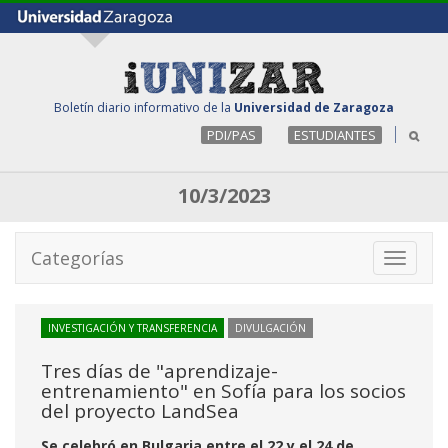
Boletín diario informativo de la
Universidad de Zaragoza
PDI/PAS
ESTUDIANTES
10/3/2023
Categorías
Toggle
navigati
INVESTIGACIÓN Y TRANSFERENCIA
DIVULGACIÓN
Tres días de "aprendizaje-
entrenamiento" en Sofía para los socios
del proyecto LandSea
Se celebró en Bulgaria entre el 22 y el 24 de