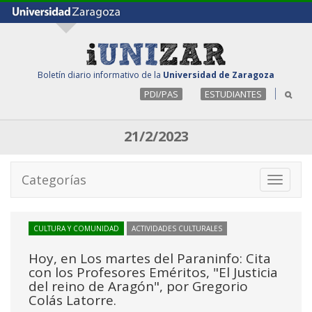
Boletín diario informativo de la
Universidad de Zaragoza
PDI/PAS
ESTUDIANTES
21/2/2023
Categorías
Toggle
navigati
CULTURA Y COMUNIDAD
ACTIVIDADES CULTURALES
Hoy, en Los martes del Paraninfo: Cita
con los Profesores Eméritos, "El Justicia
del reino de Aragón", por Gregorio
Colás Latorre.