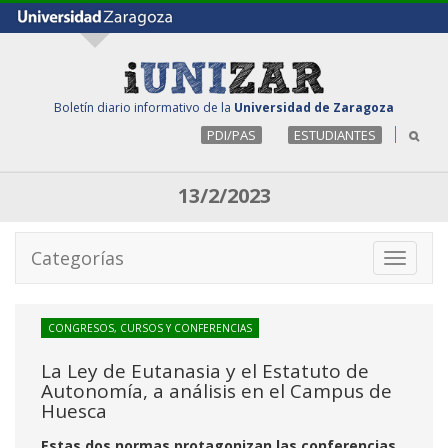
Boletín diario informativo de la
Universidad de Zaragoza
PDI/PAS
ESTUDIANTES
13/2/2023
Categorías
Toggle
navigati
CONGRESOS, CURSOS Y CONFERENCIAS
La Ley de Eutanasia y el Estatuto de
Autonomía, a análisis en el Campus de
Huesca
Estas dos normas protagonizan las conferencias