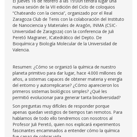
El jueves 16 de febrero a las 19:00h tendrá lugar una
nueva sesión de la VII edición del Ciclo de coloquios
“Chateando con la ciencia”, organizado por el Real
Zaragoza Club de Tenis con la colaboración del Instituto
de Nanociencia y Materiales de Aragón, INMA (CSIC-
Universidad de Zaragoza) con la conferencia de Juli
Peretó Magraner, ICatedrático del Depto. De
Bioquímica y Biología Molecular de la Universidad de
Valencia.
Resumen: ¿Cómo se organizó la química de nuestro
planeta primitivo para dar lugar, hace 4.000 millones de
años, a sistemas capaces de obtener materia y energía
del entorno y autorreplicarse? ¿Cómo aparecieron los
primeros sistemas biológicos simples? ¿Qué les
permitió evolucionar para generar tanta biodiversidad?
Son preguntas muy difíciles de responder porque
apenas quedan vestigios de tiempos tan remotos. Para
hablarnos de todo ello tendremos con nosotros al
Profesor Juli Peretó, quien nos explicará experimentos
fascinantes encaminados a entender cómo la química
fue capaz de cobrar vida.