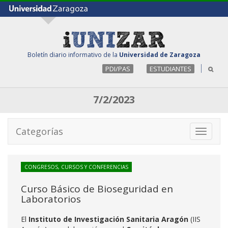
Boletín diario informativo de la
Universidad de Zaragoza
PDI/PAS
ESTUDIANTES
7/2/2023
Categorías
Toggle
navigati
CONGRESOS, CURSOS Y CONFERENCIAS
Curso Básico de Bioseguridad en
Laboratorios
El
Instituto de Investigación Sanitaria Aragón
(IIS