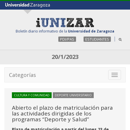
Boletín diario informativo de la
Universidad de Zaragoza
PDI/PAS
ESTUDIANTES
20/1/2023
Categorías
Toggle
navigati
CULTURA Y COMUNIDAD
DEPORTE UNIVERSITARIO
Abierto el plazo de matriculación para
las actividades dirigidas de los
programas “Deporte y Salud”
Plazo de matriculación a partir del lunes 23 de