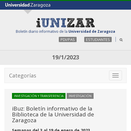
Boletín diario informativo de la
Universidad de Zaragoza
PDI/PAS
ESTUDIANTES
19/1/2023
Categorías
Toggle
navigati
INVESTIGACIÓN Y TRANSFERENCIA
INVESTIGACIÓN
iBuz: Boletín informativo de la
Biblioteca de la Universidad de
Zaragoza
Semanas del 3 al 19 de enero de 2023