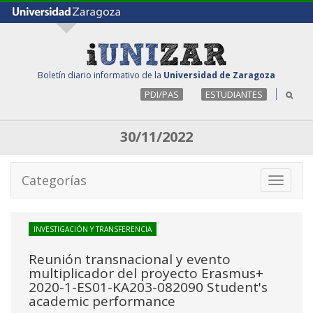
Boletín diario informativo de la
Universidad de Zaragoza
PDI/PAS
ESTUDIANTES
30/11/2022
Categorías
Toggle
navigati
INVESTIGACIÓN Y TRANSFERENCIA
Reunión transnacional y evento
multiplicador del proyecto Erasmus+
2020-1-ES01-KA203-082090 Student's
academic performance