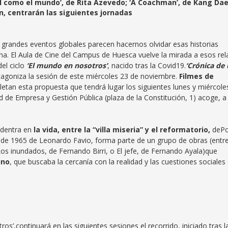
ágil como el mundo’, de Rita Azevedo; ‘A Coachman’, de Kang Dae
an, centrarán las siguientes jornadas
s grandes eventos globales parecen hacernos olvidar esas historias
ana. El Aula de Cine del Campus de Huesca vuelve la mirada a esos rel
el ciclo
‘El mundo en nosotros’
, nacido tras la Covid19.
‘Crónica de
tagoniza la sesión de este miércoles 23 de noviembre.
Filmes de
etan esta propuesta que tendrá lugar los siguientes lunes y miércole
d de Empresa y Gestión Pública (plaza de la Constitución, 1) acoge, a
adentra en
la vida, entre la “villa miseria” y el reformatorio,
dePo
 de 1965 de Leonardo Favio, forma parte de un grupo de obras (entre
Los inundados, de Fernando Birri, o El jefe, de Fernando Ayala)que
ino
, que buscaba la cercanía con la realidad y las cuestiones sociales
s’,continuará en las siguientes sesiones el recorrido, iniciado tras l