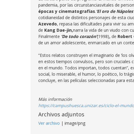
pandemia, por las circunstanciasvitales de pers
épocas y cinematografías
.
‘El oro de Nápoles’
cotidianeidad de distintos personajes de esta ciud
Azevedo
, repasa las dificultades para vivir su
de
Kang Dae-jin,
narra la vida de un viudo con c
Finalmente
‘De todo corazón’
(1998)
,
de
Robert 
de un amor adolescente, enmarcado en un context
“Estos relatos construyen el imaginario de ‘los ol
en estos tiempos convulsos, pero son cruciales
en el mundo. Todos importan, todos cuentan”, ex
social, lo miserable, el humor, lo poético, lo trá
concluye, en las películas seleccionadas para es
Más información
https://campushuesca.unizar.es/ciclo-el-mundo-
Archivos adjuntos
Ver archivo
| image/png