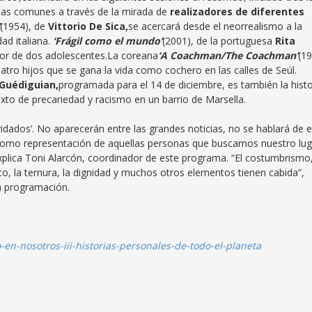
onas comunes a través de la mirada de
realizadores de
diferentes
(1954), de
Vittorio De Sica,
se acercará desde el neorrealismo a la
ad italiana.
‘Frágil como el mundo’
(2001), de la portuguesa
Rita
 amor de dos adolescentes.La coreana
‘A Coachman/
The
Coachman’
(19
uatro hijos que se gana la vida como cochero en las calles de Seúl.
Guédiguian,
programada para el 14 de diciembre, es también la histo
o de precariedad y racismo en un barrio de Marsella.
vidados’. No aparecerán entre las grandes noticias, no se hablará de e
 como representación de aquellas personas que buscamos nuestro lug
plica Toni Alarcón, coordinador de este programa. “El costumbrismo,
gico, la ternura, la dignidad y muchos otros elementos tienen cabida”,
ta programación.
en-nosotros-iii-historias-personales-de-todo-el-planeta