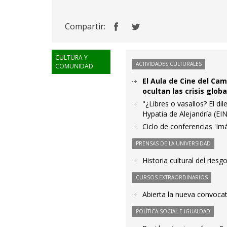
Compartir:
CULTURA Y
ACTIVIDADES CULTURALES
COMUNIDAD
El Aula de Cine del Ca
ocultan las crisis glob
"¿Libres o vasallos? El di
Hypatia de Alejandría (EI
Ciclo de conferencias 'I
PRENSAS DE LA UNIVERSIDAD
Historia cultural del ries
CURSOS EXTRAORDINARIOS
Abierta la nueva convocat
POLÍTICA SOCIAL E IGUALDAD