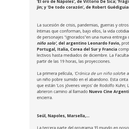
‘El oro de Nápoles’, de Vittorio De Sica; ‘Fr
jin; y ‘De todo corazón’, de Robert Guédigui
La sucesión de crisis, pandemias, guerras y otro
íntimas que conforman, bajo ellos, la vida cotidi
de personajes “ignorados”en una nueva entrega d
niño solo’,
de
l argentino
Leonardo Favio,
pro
Portugal, Italia, Corea del Sur y Francia
compl
lectivos hasta mediados de diciembre. La Faculta
partir de las 19 horas, las proyecciones.
La primera película,
‘Crónica de un niño solo’
se 
un niño pobre sumido en el abandono. Esta cinta
que están ‘Los jóvenes viejos’ de Rodolfo Kuhn; 
abrieron camino al llamado
Nuevo Cine Argent
encierra.
Seúl, Napoles, Marsella,…
La tercera parte del programa ‘El mundo en nosotro