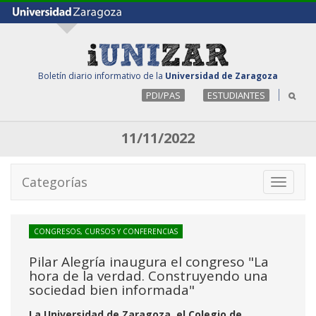
Boletín diario informativo de la
Universidad de Zaragoza
PDI/PAS
ESTUDIANTES
11/11/2022
Categorías
Toggle
navigati
CONGRESOS, CURSOS Y CONFERENCIAS
Pilar Alegría inaugura el congreso "La
hora de la verdad. Construyendo una
sociedad bien informada"
La Universidad de Zaragoza, el Colegio de