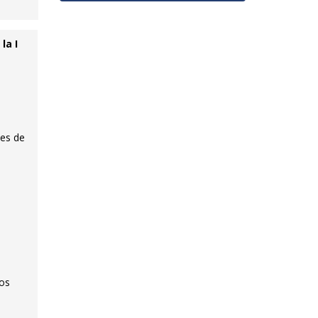
la I
mes de
los