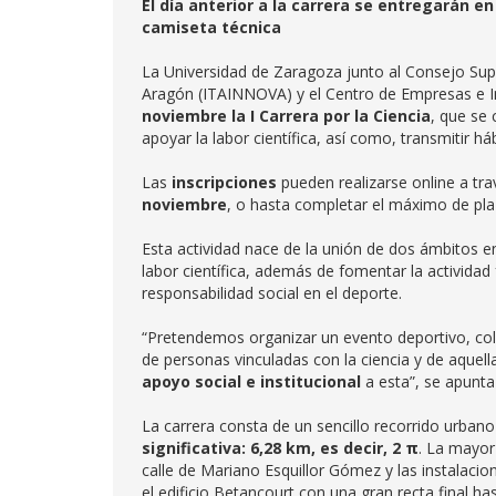
El día anterior a la carrera se entregarán e
camiseta técnica
La Universidad de Zaragoza junto al Consejo Super
Aragón (ITAINNOVA) y el Centro de Empresas e
noviembre la I Carrera por la Ciencia
, que se 
apoyar la labor científica, así como, transmitir há
Las
inscripciones
pueden realizarse online a tr
noviembre
, o hasta completar el máximo de pla
Esta actividad nace de la unión de dos ámbitos e
labor científica, además de fomentar la actividad 
responsabilidad social en el deporte.
“Pretendemos organizar un evento deportivo, colab
de personas vinculadas con la ciencia y de aquella
apoyo social e institucional
a esta”, se apunta
La carrera consta de un sencillo recorrido urba
significativa: 6,28 km, es decir, 2 π
. La mayor
calle de Mariano Esquillor Gómez y las instalaci
el edificio Betancourt con una gran recta final has