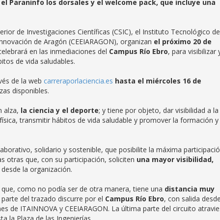
n el Paraninfo los dorsales y el welcome pack, que incluye una
ior de Investigaciones Científicas (CSIC), el Instituto Tecnológico de
 Innovación de Aragón (CEEIARAGON), organizan
el próximo 20 de
celebrará en las inmediaciones del
Campus Río Ebro
, para visibilizar 
bitos de vida saludables.
avés de la web
carreraporlaciencia.es
hasta el miércoles 16 de
zas disponibles.
n alza,
la ciencia y el deporte
; y tiene por objeto, dar visibilidad a la
física, transmitir hábitos de vida saludable y promover la formación y 
orativo, solidario y sostenible, que posibilite la máxima participaci
s otras que, con su participación, soliciten
una mayor visibilidad,
 desde la organización.
no que, como no podía ser de otra manera, tiene una
distancia muy
 parte del trazado discurre por el
Campus Río Ebro
, con salida desde
ones de ITAINNOVA y CEEIARAGON. La última parte del circuito atravi
ta la Plaza de las Ingenierías.