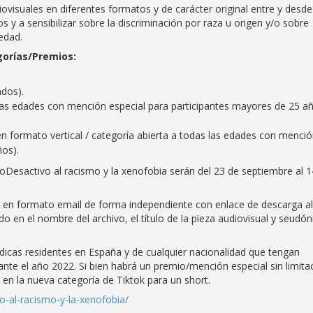
iovisuales en diferentes formatos y de carácter original entre y desde
y a sensibilizar sobre la discriminación por raza u origen y/o sobre
iedad.
egorías/Premios:
dos).
 las edades con mención especial para participantes mayores de 25 añ
 formato vertical / categoría abierta a todas las edades con menci
ños).
 #YoDesactivo al racismo y la xenofobia serán del 23 de septiembre al 
r en formato email de forma independiente con enlace de descarga al
do en el nombre del archivo, el título de la pieza audiovisual y seudó
rídicas residentes en España y de cualquier nacionalidad que tengan
te el año 2022. Si bien habrá un premio/mención especial sin limita
 en la nueva categoría de Tiktok para un short.
vo-al-racismo-y-la-xenofobia/