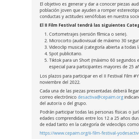
El objetivo es generar y dar a conocer piezas aud
población joven que ayuden a romper estereotipos 
conductas y actitudes xenófobas en nuestra soc
El II Film Festival tendrá las siguientes Cat
Cortometrajes (versión fílmica o serie).
Microcorto (audiovisual de máximo 30 segun
Videoclip musical (categoría abierta a todas
Spot publicitario.
Tiktok para un Short (máximo 60 segundos en
especial para participantes mayores de 25 a
Los plazos para participar en el II Festival Film
noviembre del 2022.
Cada una de las piezas presentadas deberá llega
correo electrónico
desactiva@cepaim.org
indican
del autor/a o del grupo.
Podrán participar todas las personas físicas o ju
edades comprendidas entre los 12 a 25 años duran
de edad tanto en la categoría de videoclips como
https://www.cepaim.org/ii-film-festival-yodesacti