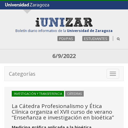
Boletín diario informativo de la
Universidad de Zaragoza
PDI/PAS
ESTUDIANTES
6/9/2022
Categorías
Toggle
navigati
INVESTIGACIÓN Y TRANSFERENCIA
CÁTEDRAS
La Cátedra Profesionalismo y Ética
Clínica organiza el XVII curso de verano
“Enseñanza e investigación en bioética”
Medicina gráfica aplicada a la bioética