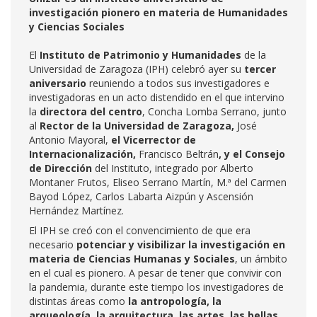
investigación pionero en materia de Humanidades
y Ciencias Sociales
El
Instituto de Patrimonio y Humanidades
de la
Universidad de Zaragoza (IPH) celebró ayer su
tercer
aniversario
reuniendo a todos sus investigadores e
investigadoras en un acto distendido en el que intervino
la
directora del centro
, Concha Lomba Serrano, junto
al
Rector de la Universidad de Zaragoza,
José
Antonio Mayoral,
el Vicerrector de
Internacionalización,
Francisco Beltrán
, y el
Consejo
de Dirección
del Instituto, integrado por Alberto
Montaner Frutos, Eliseo Serrano Martín, M.ª del Carmen
Bayod López, Carlos Labarta Aizpún y Ascensión
Hernández Martínez.
El IPH se creó con el convencimiento de que era
necesario
potenciar y
visibilizar la investigación en
materia de Ciencias Humanas y Sociales
, un ámbito
en el cual es pionero. A pesar de tener que convivir con
la pandemia, durante este tiempo los investigadores de
distintas áreas como
la antropología,
la
arqueología, la arquitectura, las artes, las bellas