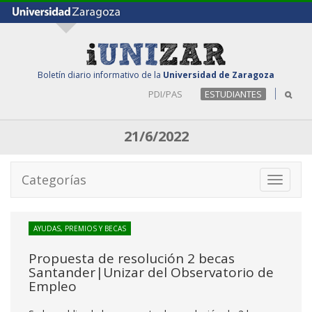
Boletín diario informativo de la
Universidad de Zaragoza
PDI/PAS
ESTUDIANTES
21/6/2022
Categorías
Toggle
navigati
AYUDAS, PREMIOS Y BECAS
Propuesta de resolución 2 becas
Santander|Unizar del Observatorio de
Empleo