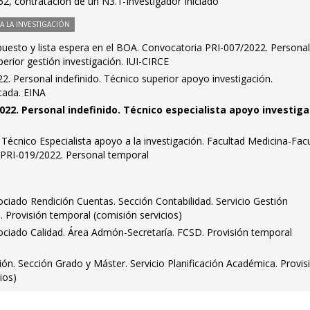
2, contratación de un N3.1-Investigador Iniciado
 LA INVESTIGACIÓN
puesto y lista espera en el BOA. Convocatoria PRI-007/2022. Persona
uperior gestión investigación. IUI-CIRCE
. Personal indefinido. Técnico superior apoyo investigación.
cada. EINA
022. Personal indefinido. Técnico especialista apoyo investiga
 Técnico Especialista apoyo a la investigación. Facultad Medicina-Fac
a PRI-019/2022. Personal temporal
ciado Rendición Cuentas. Sección Contabilidad. Servicio Gestión
. Provisión temporal (comisión servicios)
ociado Calidad. Área Admón-Secretaría. FCSD. Provisión temporal
ión. Sección Grado y Máster. Servicio Planificación Académica. Provis
ios)