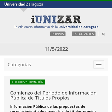
Boletín diario informativo de la
Universidad de Zaragoza
PDI/PAS
ESTUDIANTES
11/5/2022
Categorías
Toggle
navigati
ESTUDIOS Y FORMACIÓN
Comienzo del Periodo de Información
Pública de Títulos Propios
Información Pública de las propuestas de
reconocimiento de proyectos de títulos propios