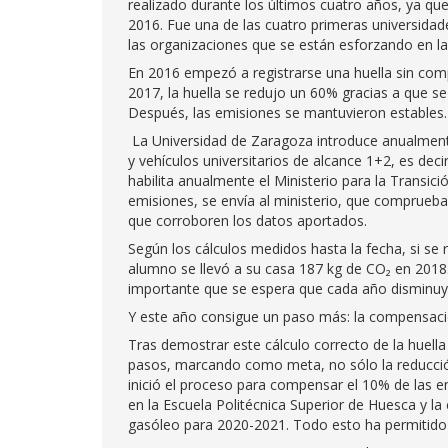
realizado durante los últimos cuatro años, ya q
2016. Fue una de las cuatro primeras universidade
las organizaciones que se están esforzando en la
En 2016 empezó a registrarse una huella sin comp
2017, la huella se redujo un 60% gracias a que se
Después, las emisiones se mantuvieron estables.
La Universidad de Zaragoza introduce anualmente
y vehículos universitarios de alcance 1+2, es deci
habilita anualmente el Ministerio para la Transic
emisiones, se envía al ministerio, que comprueba l
que corroboren los datos aportados.
Según los cálculos medidos hasta la fecha, si se 
alumno se llevó a su casa 187 kg de CO₂ en 2018.
importante que se espera que cada año disminuya 
Y este año consigue un paso más: la compensaci
Tras demostrar este cálculo correcto de la huella
pasos, marcando como meta, no sólo la reducció
inició el proceso para compensar el 10% de las e
en la Escuela Politécnica Superior de Huesca y l
gasóleo para 2020-2021. Todo esto ha permitid