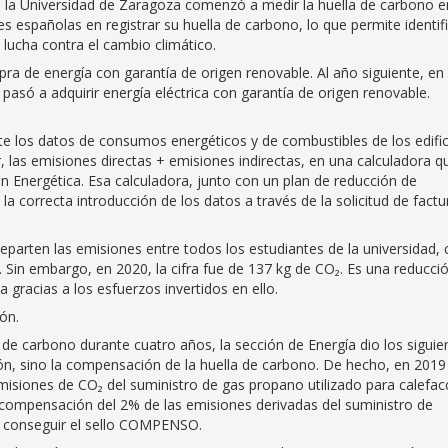
ue la Universidad de Zaragoza comenzó a medir la huella de carbono e
s españolas en registrar su huella de carbono, lo que permite identif
 lucha contra el cambio climático.
ra de energía con garantía de origen renovable. Al año siguiente, en
 pasó a adquirir energía eléctrica con garantía de origen renovable.
 los datos de consumos energéticos y de combustibles de los edific
r, las emisiones directas + emisiones indirectas, en una calculadora q
ión Energética. Esa calculadora, junto con un plan de reducción de
a correcta introducción de los datos a través de la solicitud de factu
reparten las emisiones entre todos los estudiantes de la universidad,
 Sin embargo, en 2020, la cifra fue de 137 kg de CO₂. Es una reducci
gracias a los esfuerzos invertidos en ello.
ón.
 de carbono durante cuatro años, la sección de Energía dio los siguie
n, sino la compensación de la huella de carbono. De hecho, en 2019
misiones de CO₂ del suministro de gas propano utilizado para calefac
a compensación del 2% de las emisiones derivadas del suministro de
o conseguir el sello COMPENSO.