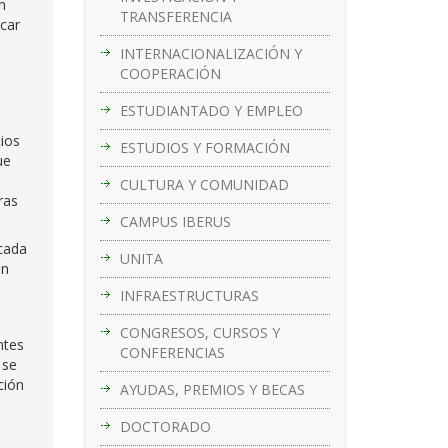
n
TRANSFERENCIA
icar
INTERNACIONALIZACIÓN Y
COOPERACIÓN
ESTUDIANTADO Y EMPLEO
ios
ESTUDIOS Y FORMACIÓN
ue
CULTURA Y COMUNIDAD
ras
CAMPUS IBERUS
 cada
UNITA
ón
INFRAESTRUCTURAS
CONGRESOS, CURSOS Y
ntes
CONFERENCIAS
 se
ción
AYUDAS, PREMIOS Y BECAS
DOCTORADO