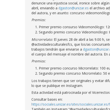
denuncie una injusticia social, ironice sobre alg
abril, enviando a
dgaston@unizar.es
el archivo ad
del autora, y en asunto: concurso videomonólog
Premios:
Primer premio consurso Videomonólogo: 12
Segundo premio concurso Videomonólogo: 
Microrrelato:
El jueves 28 de abril a las 9.00 h, s
@actividadesculturalesfcs, que los/as concursant
trabajos tendrán que enviarse a
dgaston@unizar.
el cuerpo del mensaje el nombre del autor/a. En 
Premios:
Primer premio concurso Microrrelato: 100 e
Segundo premio concurso Microrrelato: 50 
Los trabajos tienen que ser originales y evitar di
lo que se publique en Instagram.
Esta actividad está patrocinada por el Vicerrector
Consultar bases en:
https://sociales.unizar.es/sites/sociales.unizar.
También en Instagram “@actividadesculturalesfc