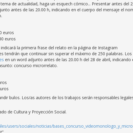
ún tema de actualidad, haga un esquech cómico... Presentar antes del 
junto antes de las 20.00 h, indicando en el cuerpo del mensaje el no
o.
0 euros
80 euros
e indicará la primera frase del relato en la página de Instagram
es tendrán que continuar sin superar el máximo de 250 palabras. Los
es
en un word adjunto antes de las 20.00 h del 28 de abril, indicando
asunto: concurso microrrelato.
uros
euros
fundir bulos. Los/as autores de los trabajos serán responsables legale
ado de Cultura y Proyección Social.
es/files/users/sociales/noticias/bases_concurso_videomonologo_y_micro
st”