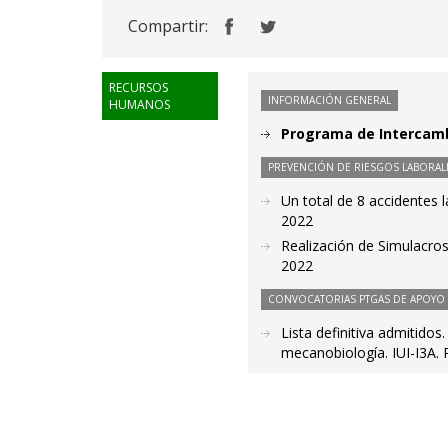
Compartir:
RECURSOS
INFORMACIÓN GENERAL
HUMANOS
Programa de Intercamb
PREVENCIÓN DE RIESGOS LABORAL
Un total de 8 accidentes 
2022
Realización de Simulacros
2022
CONVOCATORIAS PTGAS DE APOYO A
Lista definitiva admitido
mecanobiología. IUI-I3A.