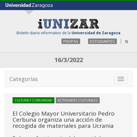
Boletín diario informativo de la
Universidad de Zaragoza
PDI/PAS
ESTUDIANTES
16/3/2022
Categorías
Toggle
navigati
CULTURA Y COMUNIDAD
ACTIVIDADES CULTURALES
El Colegio Mayor Universitario Pedro
Cerbuna organiza una acción de
recogida de materiales para Ucrania