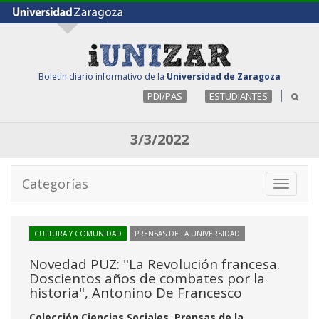
Boletín diario informativo de la
Universidad de Zaragoza
PDI/PAS
ESTUDIANTES
3/3/2022
Categorías
Toggle
navigati
CULTURA Y COMUNIDAD
PRENSAS DE LA UNIVERSIDAD
Novedad PUZ: "La Revolución francesa.
Doscientos años de combates por la
historia", Antonino De Francesco
Colección Ciencias Sociales, Prensas de la