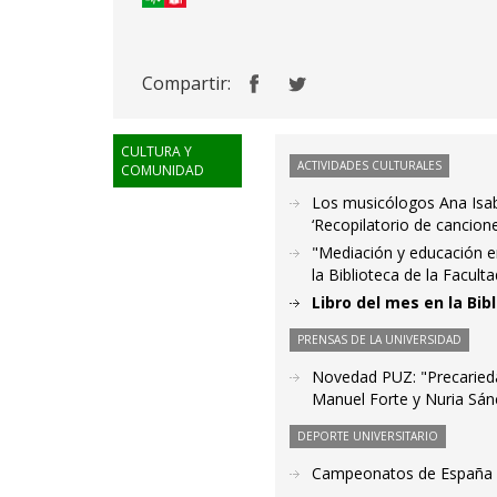
Compartir:
CULTURA Y
ACTIVIDADES CULTURALES
COMUNIDAD
Los musicólogos Ana Isa
‘Recopilatorio de cancion
"Mediación y educación en
la Biblioteca de la Facul
Libro del mes en la Bib
PRENSAS DE LA UNIVERSIDAD
Novedad PUZ: "Precariedad
Manuel Forte y Nuria Sán
DEPORTE UNIVERSITARIO
Campeonatos de España U