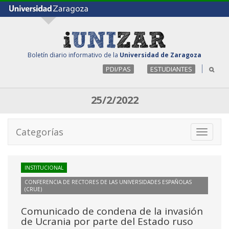
Boletín diario informativo de la
Universidad de Zaragoza
PDI/PAS
ESTUDIANTES
25/2/2022
Categorías
Toggle
navigati
INSTITUCIONAL
CONFERENCIA DE RECTORES DE LAS UNIVERSIDADES ESPAÑOLAS
(CRUE)
Comunicado de condena de la invasión
de Ucrania por parte del Estado ruso