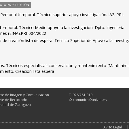
 LA INVESTIGACIÓN
. Personal temporal. Técnico superior apoyo investigación. IA2. PRI-
 temporal. Técnico Medio apoyo a la investigación. Dpto. Ingeniería
ones (EINA).PRI-004/2022
 de creación lista de espera. Técnico Superior de Apoyo a la investig
idos. Técnicos especialistas conservación y mantenimiento (Mantenim
imiento. Creación lista espera
te de Imagen y Comunicación
T. 976 761 019
te de Rectorado
@
comunica@unizar.es
sidad de Zaragoza
Aviso Legal