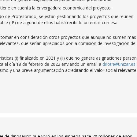
tiene en cuenta la envergadura económica del proyecto.
ado de Profesorado, se están gestionando los proyectos que reúnen
able (IP) de alguno de ellos habrá recibido un email con esa
 de tomar en consideración otros proyectos que aunque no sumen más
relevantes, que serían apreciados por la comisión de investigación de 
ísticas (i) finalizado en 2021 y (ii) que no genere asignaciones person
ta el día 18 de febrero de 2022 enviando un email a
dirotri@unizar.es
ismo y una breve argumentación acreditando el valor social relevante
e de dinosaurio que vivió en los Pirineos hace 70 millones de años