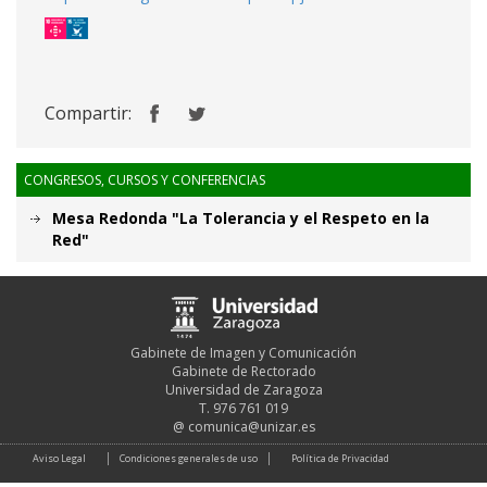
Compartir:
CONGRESOS, CURSOS Y CONFERENCIAS
Mesa Redonda "La Tolerancia y el Respeto en la
Red"
Gabinete de Imagen y Comunicación
Gabinete de Rectorado
Universidad de Zaragoza
T. 976 761 019
@
comunica@unizar.es
Aviso Legal
Condiciones generales de uso
Política de Privacidad