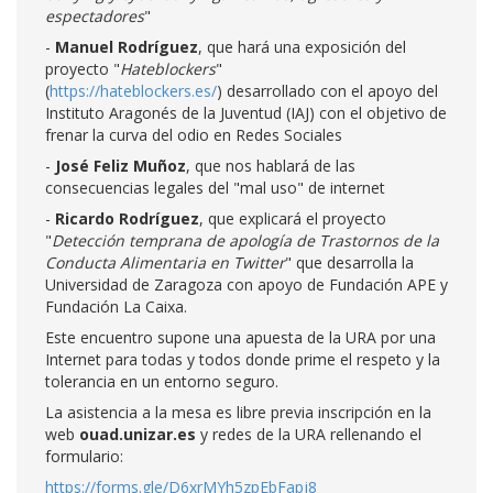
espectadores
"
-
Manuel Rodríguez
, que hará una exposición del
proyecto "
Hateblockers
"
(
https://hateblockers.es/
) desarrollado con el apoyo del
Instituto Aragonés de la Juventud (IAJ) con el objetivo de
frenar la curva del odio en Redes Sociales
-
José Feliz Muñoz
, que nos hablará de las
consecuencias legales del "mal uso" de internet
-
Ricardo Rodríguez
, que explicará el proyecto
"
Detección temprana de apología de Trastornos de la
Conducta Alimentaria en Twitter
" que desarrolla la
Universidad de Zaragoza con apoyo de Fundación APE y
Fundación La Caixa.
Este encuentro supone una apuesta de la URA por una
Internet para todas y todos donde prime el respeto y la
tolerancia en un entorno seguro.
La asistencia a la mesa es libre previa inscripción en la
web
ouad.unizar.es
y redes de la URA rellenando el
formulario:
https://forms.gle/D6xrMYh5zpEbFapj8