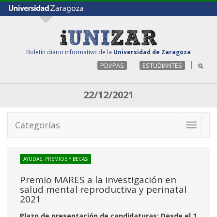
Boletín diario informativo de la
Universidad de Zaragoza
PDI/PAS
ESTUDIANTES
22/12/2021
Categorías
Toggle
navigati
AYUDAS, PREMIOS Y BECAS
Premio MARES a la investigación en
salud mental reproductiva y perinatal
2021
Plazo de presentación de candidaturas: Desde el 1