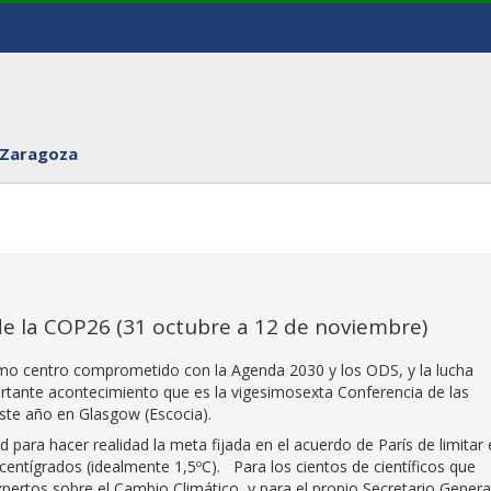
 Zaragoza
de la COP26 (31 octubre a 12 de noviembre)
como centro comprometido con la Agenda 2030 y los ODS, y la lucha
ortante acontecimiento que es la vigesimosexta Conferencia de las
ste año en Glasgow (Escocia).
 para hacer realidad la meta fijada en el acuerdo de París de limitar 
centígrados (idealmente 1,5ºC). Para los cientos de científicos que
pertos sobre el Cambio Climático, y para el propio Secretario Genera