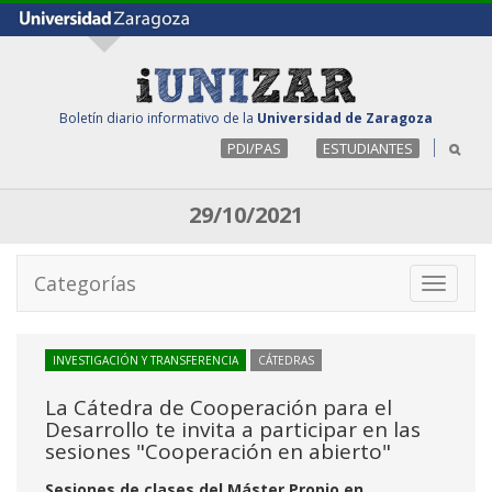
Boletín diario informativo de la
Universidad de Zaragoza
PDI/PAS
ESTUDIANTES
29/10/2021
Categorías
Toggle
navigati
INVESTIGACIÓN Y TRANSFERENCIA
CÁTEDRAS
La Cátedra de Cooperación para el
Desarrollo te invita a participar en las
sesiones "Cooperación en abierto"
Sesiones de clases del Máster Propio en