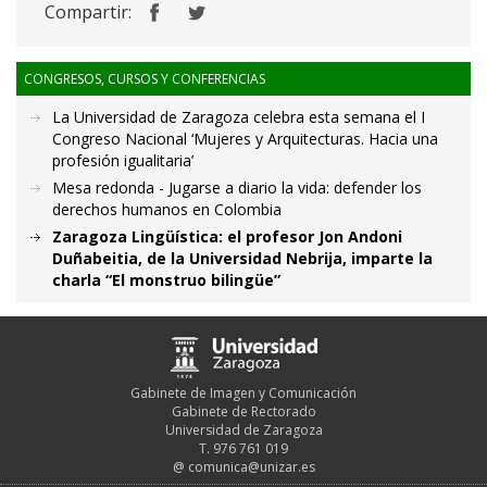
Compartir:
CONGRESOS, CURSOS Y CONFERENCIAS
La Universidad de Zaragoza celebra esta semana el I
Congreso Nacional ‘Mujeres y Arquitecturas. Hacia una
profesión igualitaria’
Mesa redonda - Jugarse a diario la vida: defender los
derechos humanos en Colombia
Zaragoza Lingüística: el profesor Jon Andoni
Duñabeitia, de la Universidad Nebrija, imparte la
charla “El monstruo bilingüe”
Gabinete de Imagen y Comunicación
Gabinete de Rectorado
Universidad de Zaragoza
T. 976 761 019
@
comunica@unizar.es