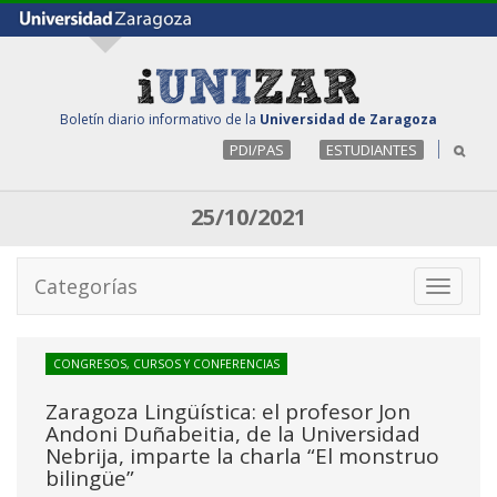
Boletín diario informativo de la
Universidad de Zaragoza
PDI/PAS
ESTUDIANTES
25/10/2021
Categorías
Toggle
navigati
CONGRESOS, CURSOS Y CONFERENCIAS
Zaragoza Lingüística: el profesor Jon
Andoni Duñabeitia, de la Universidad
Nebrija, imparte la charla “El monstruo
bilingüe”