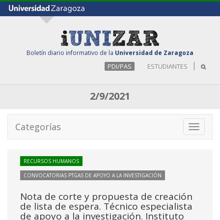
Boletín diario informativo de la
Universidad de Zaragoza
PDI/PAS
ESTUDIANTES
2/9/2021
Categorías
Toggle
navigati
RECURSOS HUMANOS
CONVOCATORIAS PTGAS DE APOYO A LA INVESTIGACIÓN
Nota de corte y propuesta de creación
de lista de espera. Técnico especialista
de apoyo a la investigación. Instituto