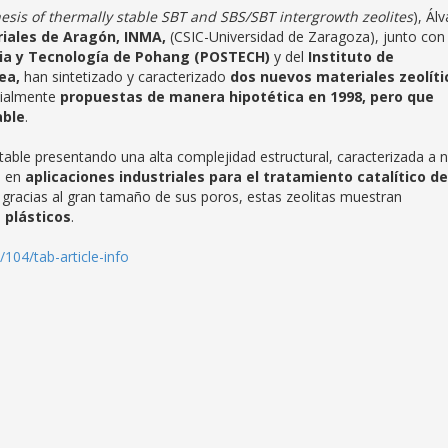
esis of thermally stable SBT and SBS/SBT intergrowth zeolites
), Ál
riales de Aragón, INMA,
(CSIC-Universidad de Zaragoza), junto con
cia y Tecnología de Pohang (POSTECH)
y del
Instituto de
ea,
han sintetizado y caracterizado
dos nuevos materiales zeolíti
cialmente
propuestas de manera hipotética en 1998, pero que
able
.
ble presentando una alta complejidad estructural, caracterizada a n
s en
aplicaciones industriales para el tratamiento catalítico de
 gracias al gran tamaño de sus poros, estas zeolitas muestran
 plásticos
.
104/tab-article-info