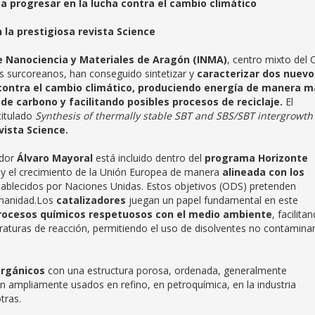
 a progresar en la lucha contra el cambio climático
n la prestigiosa revista Science
de Nanociencia y Materiales de Aragón (INMA)
, centro mixto del 
os surcoreanos, han conseguido sintetizar y
caracterizar
dos nuevo
contra el cambio climático, produciendo energía de manera m
de carbono y facilitando posibles procesos de reciclaje
.
El
titulado
Synthesis of thermally stable SBT and SBS/SBT intergrowth
vista Science.
ador
Álvaro Mayoral
está incluido dentro del
programa Horizonte
d y el crecimiento de la Unión Europea de manera
alineada con los
ablecidos por Naciones Unidas. Estos objetivos (ODS) pretenden
humanidad.Los
catalizadores
juegan un papel fundamental en este
rocesos químicos respetuosos con el medio ambiente
, facilita
raturas de reacción, permitiendo el uso de disolventes no contamina
orgánicos
con una estructura porosa, ordenada, generalmente
on ampliamente usados en refino, en petroquímica, en la industria
tras.