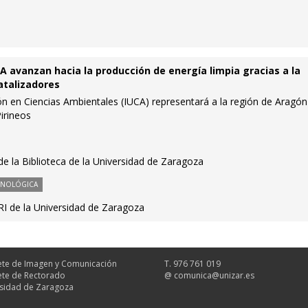
A avanzan hacia la producción de energía limpia gracias a la
atalizadores
ción en Ciencias Ambientales (IUCA) representará a la región de Aragón
Pirineos
 de la Biblioteca de la Universidad de Zaragoza
CNOLÓGICA
RI de la Universidad de Zaragoza
te de Imagen y Comunicación
T. 976 761 019
te de Rectorado
@
comunica@unizar.es
sidad de Zaragoza