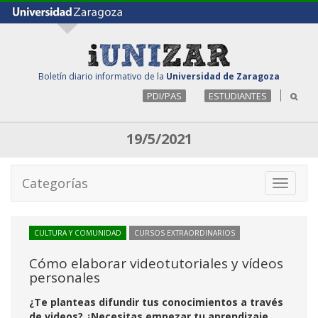
Boletín diario informativo de la
Universidad de Zaragoza
PDI/PAS
ESTUDIANTES
19/5/2021
Categorías
Toggle
navigati
CULTURA Y COMUNIDAD
CURSOS EXTRAORDINARIOS
Cómo elaborar videotutoriales y vídeos
personales
¿Te planteas difundir tus conocimientos a través
de videos? ¿Necesitas empezar tu aprendizaje