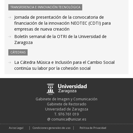
TRANSFERENCIA E INNOVACIÓN TECNOLÓGICA
Jornada de presentación de la convocatoria de
financiación de la innovación NEOTEC (CDTI) para
empresas de nueva creación
Boletín semanal de la OTRI de la Universidad de
Zaragoza
CÁTEDRAS
La Cátedra Música e Inclusión para el Cambio Social
continúa su labor por la cohesión social
Gabinete de Imagen y Comunicación
Gabinete de Rectorado
Universidad de Zaragoza
T. 976 761 019
@
comunica@unizar.es
Aviso Legal
Condiciones generales de uso
Política de Privacidad