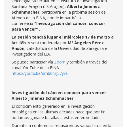
Oncología Molecular en el Instituto de Investigación
Sanitaria Aragón (IIS Aragón),
Alberto Jiménez
Schuhmacher,
participará en la próxima sesión del
Ateneo de la EINA, donde impartirá la
conferencia
"Investigación del cáncer: conocer
para vencer"
.
La sesión tendrá lugar el miércoles 17 de marzo a
las 18h.
y
será moderada por
Mª Ángeles Pérez
Ansón,
catedrática de la Universidad de Zaragoza e
investigadora del I3A.
Se puede participar vía
Zoom
y también a través del
canal YouTube de la EINA
https://youtu.be/dmb0mJ57yvs
___________________________________________________________________
Investigación del cáncer: conocer para vencer
Alberto Jiménez Schuhmacher
El conocimiento generado en la investigación
oncológica en las últimas décadas hace que por fin
podamos ganarle batallas a estas enfermedades.
Durante la conferencia repasaremos varios hitos en la