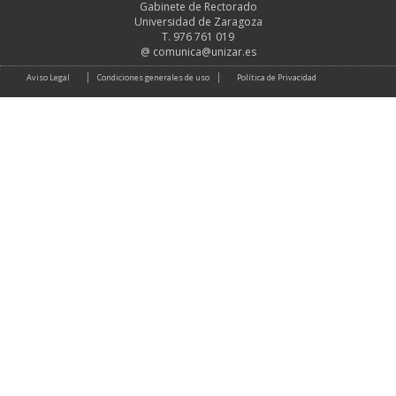
Gabinete de Rectorado
Universidad de Zaragoza
T. 976 761 019
@
comunica@unizar.es
Aviso Legal
Condiciones generales de uso
Política de Privacidad