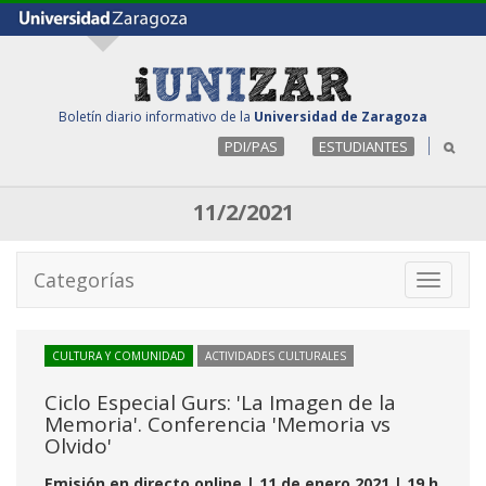
Boletín diario informativo de la
Universidad de Zaragoza
PDI/PAS
ESTUDIANTES
11/2/2021
Categorías
Toggle
navigati
CULTURA Y COMUNIDAD
ACTIVIDADES CULTURALES
Ciclo Especial Gurs: 'La Imagen de la
Memoria'. Conferencia 'Memoria vs
Olvido'
Emisión en directo online | 11 de enero 2021 | 19 h