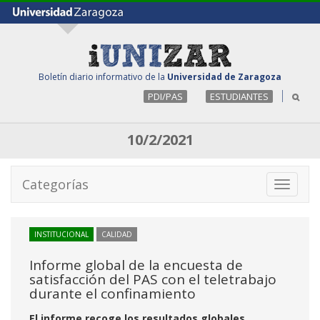
Boletín diario informativo de la
Universidad de Zaragoza
PDI/PAS
ESTUDIANTES
10/2/2021
Categorías
Toggle
navigati
INSTITUCIONAL
CALIDAD
Informe global de la encuesta de
satisfacción del PAS con el teletrabajo
durante el confinamiento
El informe recoge los resultados globales