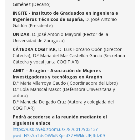
Giménez (Decano)
INGITE - Instituto de Graduados en Ingeniera e
Ingenieros Técnicos de España,
D. José Antonio
Galdón (Presidente)
UNIZAR.
D. José Antonio Mayoral (Rector de la
Universidad de Zaragoza)
CÁTEDRA COGITIAR,
D. Luis Forcano Obón (Director
Cátedra), D.ª María del Mar Castellón García (Secretaria
Cátedra y vocal Junta COGITIAR
)
AMIT – Aragón - Asociación de Mujeres
Investigadoras y tecnólogas en Aragón
D.ª Maria Villarroya Gaudo ( Coordinadora del Libro)
D.ª Lola Mariscal Masot (Defensora Universitaria y
autora)
D.ª Manuela Delgado Cruz (Autora y colegiada del
COGITIAR)
Podrá accederse a la reunión mediante el
siguiente enlace
:
https://us02web.zoom.us/j/87601790313?
pwd=NSs5aTdsOWlxNXpsd3ZFWkluUFJRdz09