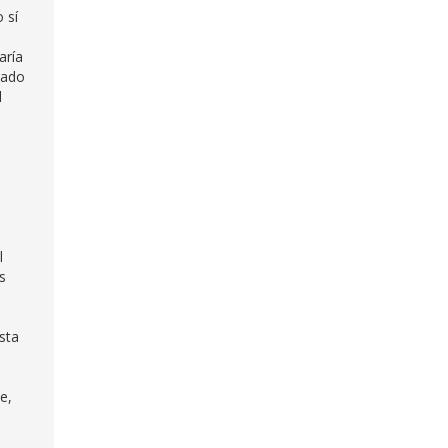
 sí
aría
rado
l
a
l
s
sta
e,