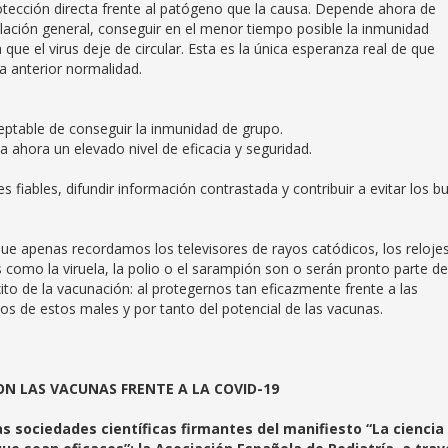
otección directa frente al patógeno que la causa. Depende ahora de
oblación general, conseguir en el menor tiempo posible la inmunidad
 que el virus deje de circular. Esta es la única esperanza real de que
a anterior normalidad.
table de conseguir la inmunidad de grupo.
ora un elevado nivel de eficacia y seguridad.
.
ables, difundir información contrastada y contribuir a evitar los b
ue apenas recordamos los televisores de rayos catódicos, los reloje
omo la viruela, la polio o el sarampión son o serán pronto parte de
to de la vacunación: al protegernos tan eficazmente frente a las
s de estos males y por tanto del potencial de las vacunas.
CON
LAS VACUNAS FRENTE A LA COVID-19
 sociedades científicas firmantes del manifiesto “La ciencia