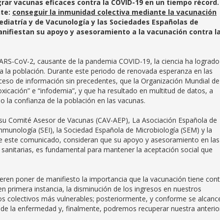
grar vacunas eficaces contra la COVID-19 en un tiempo récord.
nte:
conseguir la inmunidad colectiva mediante la vacunación
ediatría y de Vacunología y las Sociedades Españolas de
anifiestan su apoyo y asesoramiento a la vacunación contra l
SARS-CoV-2, causante de la pandemia COVID-19, la ciencia ha logrado
a la población. Durante este periodo de renovada esperanza en las
ceso de información sin precedentes, que la Organización Mundial de
xicación” e “infodemia”, y que ha resultado en multitud de datos, a
la confianza de la población en las vacunas.
e su Comité Asesor de Vacunas (CAV-AEP), La Asociación Española de
nmunología (SEI), la Sociedad Española de Microbiología (SEM) y la
de este comunicado, consideran que su apoyo y asesoramiento en las
sanitarias, es fundamental para mantener la aceptación social que
quieren poner de manifiesto la importancia que la vacunación tiene con
n primera instancia, la disminución de los ingresos en nuestros
los colectivos más vulnerables; posteriormente, y conforme se alcance
 de la enfermedad y, finalmente, podremos recuperar nuestra anterio