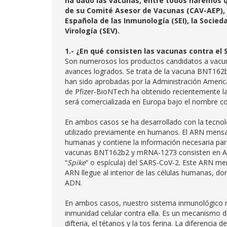
ha dado las vacunas, entre todos haremos 
de su Comité Asesor de Vacunas (CAV-AEP), 
Española de las Inmunología (SEI), la Socie
Virología (SEV).
1.- ¿En qué consisten las vacunas contra el
Son numerosos los productos candidatos a vacuna
avances logrados. Se trata de la vacuna BNT162
han sido aprobadas por la Administración America
de Pfizer-BioNTech ha obtenido recientemente l
será comercializada en Europa bajo el nombre c
En ambos casos se ha desarrollado con la tecno
utilizado previamente en humanos. El ARN mensaj
humanas y contiene la información necesaria para
vacunas BNT162b2 y mRNA-1273 consisten en ARN 
“
Spike
“ o espícula) del SARS-CoV-2. Este ARN men
ARN llegue al interior de las células humanas, do
ADN.
En ambos casos, nuestro sistema inmunológico r
inmunidad celular contra ella. Es un mecanismo d
difteria, el tétanos y la tos ferina. La diferenc