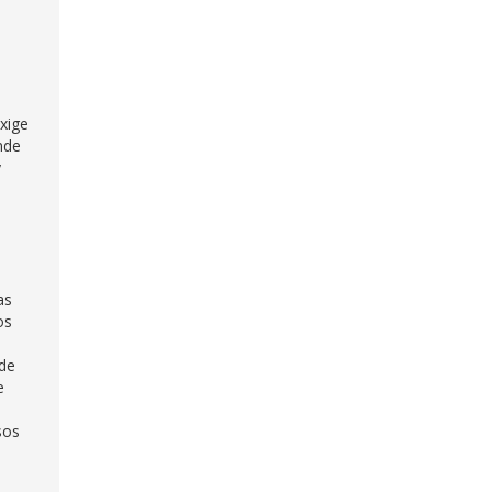
xige
nde
y
as
os
 de
e
sos