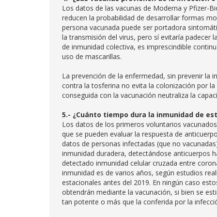
Los datos de las vacunas de Moderna y Pfizer-Bio
reducen la probabilidad de desarrollar formas m
persona vacunada puede ser portadora sintomática
la transmisión del virus, pero sí evitaría padecer
de inmunidad colectiva, es imprescindible continu
uso de mascarillas.
La prevención de la enfermedad, sin prevenir la 
contra la tosferina no evita la colonización por 
conseguida con la vacunación neutraliza la capac
5.- ¿Cuánto tiempo dura la inmunidad de es
Los datos de los primeros voluntarios vacunado
que se pueden evaluar la respuesta de anticuerp
datos de personas infectadas (que no vacunadas)
inmunidad duradera, detectándose anticuerpos has
detectado inmunidad celular cruzada entre coron
inmunidad es de varios años, según estudios rea
estacionales antes del 2019. En ningún caso estos
obtendrán mediante la vacunación, si bien se est
tan potente o más que la conferida por la infecció