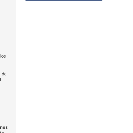
ulos
s de
l
 nos