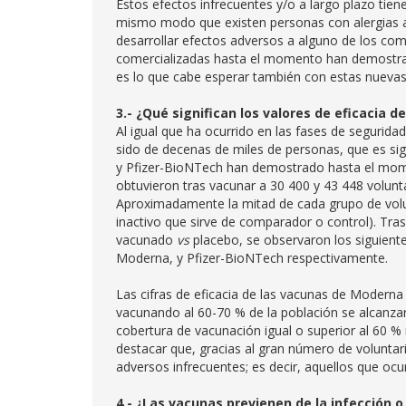
Estos efectos infrecuentes y/o a largo plazo tien
mismo modo que existen personas con alergias 
desarrollar efectos adversos a alguno de los co
comercializadas hasta el momento han demostra
es lo que cabe esperar también con estas nuevas
3.- ¿Qué significan los valores de eficacia d
Al igual que ha ocurrido en las fases de segurida
sido de decenas de miles de personas, que es s
y Pfizer-BioNTech han demostrado hasta el mome
obtuvieron tras vacunar a 30 400 y 43 448 volun
Aproximadamente la mitad de cada grupo de volunt
inactivo que sirve de comparador o control). Tra
vacunado
vs
placebo, se observaron los siguient
Moderna, y Pfizer-BioNTech respectivamente.
Las cifras de eficacia de las vacunas de Moderna
vacunando al 60-70 % de la población se alcanzar
cobertura de vacunación igual o superior al 60 
destacar que, gracias al gran número de voluntar
adversos infrecuentes; es decir, aquellos que oc
4.- ¿Las vacunas previenen de la infección 