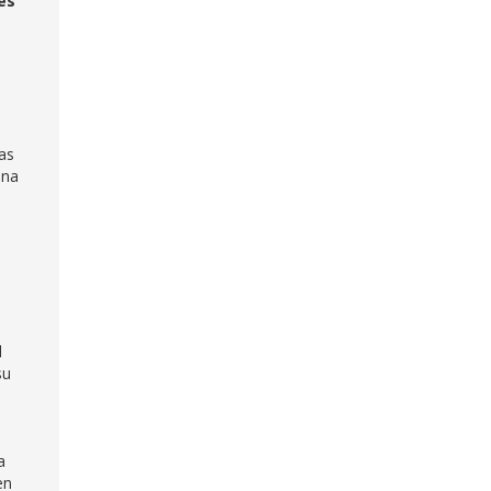
és
as
una
l
su
a
en