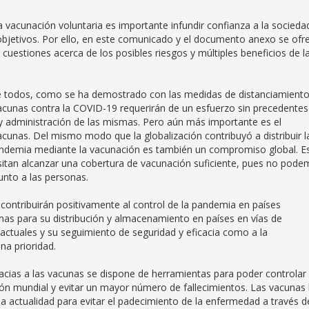
a vacunación voluntaria es importante infundir confianza a la socieda
objetivos. Por ello, en este comunicado y el documento anexo se ofr
cuestiones acerca de los posibles riesgos y múltiples beneficios de l
e todos, como se ha demostrado con las medidas de distanciamient
vacunas contra la COVID-19 requerirán de un esfuerzo sin precedentes
n y administración de las mismas. Pero aún más importante es el
acunas. Del mismo modo que la globalización contribuyó a distribuir l
pandemia mediante la vacunación es también un compromiso global. E
esitan alcanzar una cobertura de vacunación suficiente, pues no pod
unto a las personas.
contribuirán positivamente al control de la pandemia en países
mas para su distribución y almacenamiento en países en vías de
s actuales y su seguimiento de seguridad y eficacia como a la
na prioridad.
racias a las vacunas se dispone de herramientas para poder controlar
ón mundial y evitar un mayor número de fallecimientos. Las vacunas
a actualidad para evitar el padecimiento de la enfermedad a través d