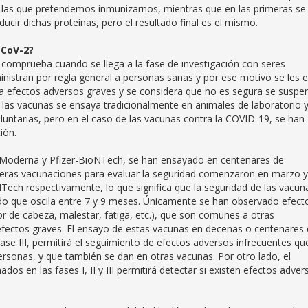
a las que pretendemos inmunizarnos, mientras que en las primeras se
ucir dichas proteínas, pero el resultado final es el mismo.
-CoV-2?
 comprueba cuando se llega a la fase de investigación con seres
stran por regla general a personas sanas y por ese motivo se les e
sa efectos adversos graves y se considera que no es segura se suspe
 las vacunas se ensaya tradicionalmente en animales de laboratorio 
ntarias, pero en el caso de las vacunas contra la COVID-19, se han
ión.
e Moderna y Pfizer-BioNTech, se han ensayado en centenares de
primeras vacunaciones para evaluar la seguridad comenzaron en marzo y
ech respectivamente, lo que significa que la seguridad de las vacun
o que oscila entre 7 y 9 meses. Únicamente se han observado efect
or de cabeza, malestar, fatiga, etc.), que son comunes a otras
fectos graves. El ensayo de estas vacunas en decenas o centenares
ase III, permitirá el seguimiento de efectos adversos infrecuentes qu
rsonas, y que también se dan en otras vacunas. Por otro lado, el
dos en las fases I, II y III permitirá detectar si existen efectos adver