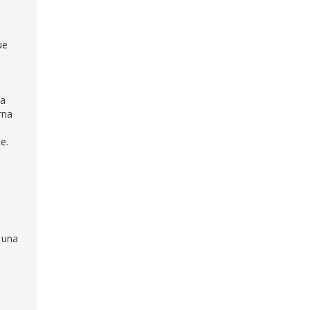
ue
ha
rna
e.
 una