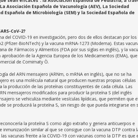
que sean eficaces”:
la Asociación Española de Pediatría, a trav
La Asociación Española de Vacunología (AEV), La Sociedad
dad Española de Microbiología (SEM) y la Sociedad Española de
 SARS-CoV-2?
 del COVID-19 en investigación, pero dos de ellos destacan por los
b2 (Pfizer-BioNTech) y la vacuna mRNA-1273 (Moderna). Estas vacun
na de Fármacos y Alimentos (FDA por sus siglas en inglés), y la vac
a aprobación de la Agencia Europea de los Medicamentos (EMA), que
omercial de Comirnaty Ò.
logía del ARN mensajero (ARNm, o mRNA en inglés), que no se ha
ero es una molécula natural que producen nuestras propias células
 la producción de las proteínas constituyentes de cada célula. Las
mensajeros modificados para producir la proteína S (del inglés
sajero se vehiculiza mediante vesículas lipídicas, que permiten que e
nde se producirá la proteína S, sin riesgo de que pueda integrarse en 
econocería la proteína S como algo extraño y genera anticuerpos e
e inmunización similar al que se consigue con la vacuna DTP contra l
ia de las vacunas frente a la COVID-19 con vacunas como la DTP es que 