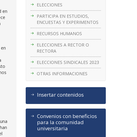
ELECCIONES
d en
PARTICIPA EN ESTUDIOS,
ece
ENCUESTAS Y EXPERIMENTOS
a
RECURSOS HUMANOS
o
ELECCIONES A RECTOR O
 en
RECTORA
a
ELECCIONES SINDICALES 2023
sto
emos
OTRAS INFORMACIONES
Insertar contenidos
Convenios con beneficios
 una
para la comunidad
 han
universitaria
el