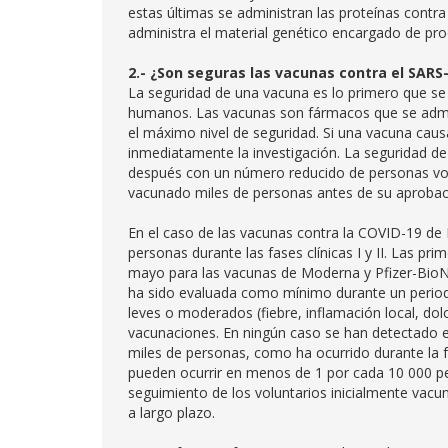
estas últimas se administran las proteínas contr
administra el material genético encargado de prod
2.- ¿Son seguras las vacunas contra el SARS
La seguridad de una vacuna es lo primero que se
humanos. Las vacunas son fármacos que se admini
el máximo nivel de seguridad. Si una vacuna cau
inmediatamente la investigación. La seguridad de
después con un número reducido de personas volu
vacunado miles de personas antes de su aprobac
En el caso de las vacunas contra la COVID-19 d
personas durante las fases clínicas I y II. Las 
mayo para las vacunas de Moderna y Pfizer-BioNT
ha sido evaluada como mínimo durante un period
leves o moderados (fiebre, inflamación local, dol
vacunaciones. En ningún caso se han detectado e
miles de personas, como ha ocurrido durante la f
pueden ocurrir en menos de 1 por cada 10 000 pe
seguimiento de los voluntarios inicialmente vacuna
a largo plazo.