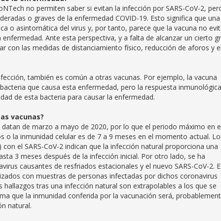
NTech no permiten saber si evitan la infección por SARS-CoV-2, pero
oderadas o graves de la enfermedad COVID-19. Esto significa que una
 o asintomática del virus y, por tanto, parece que la vacuna no evit
 la enfermedad. Ante esta perspectiva, y a falta de alcanzar un cierto g
ar con las medidas de distanciamiento físico, reducción de aforos y e
infección, también es común a otras vacunas. Por ejemplo, la vacuna
la bacteria que causa esta enfermedad, pero la respuesta inmunológic
idad de esta bacteria para causar la enfermedad.
tas vacunas?
s datan de marzo a mayo de 2020, por lo que el periodo máximo en e
os o la inmunidad celular es de 7 a 9 meses en el momento actual. Lo
 con el SARS-CoV-2 indican que la infección natural proporciona una
ta 3 meses después de la infección inicial. Por otro lado, se ha
avirus causantes de resfriados estacionales y el nuevo SARS-CoV-2. E
lizados con muestras de personas infectadas por dichos coronavirus
 hallazgos tras una infección natural son extrapolables a los que se
ima que la inmunidad conferida por la vacunación será, probablement
n natural.