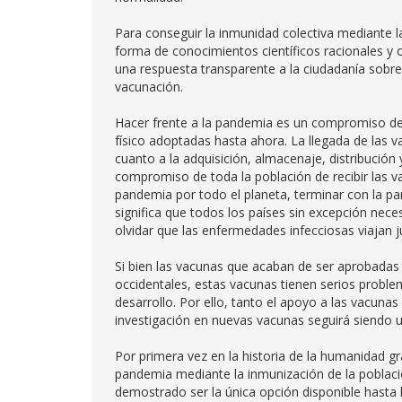
Para conseguir la inmunidad colectiva mediante l
forma de conocimientos científicos racionales y 
una respuesta transparente a la ciudadanía sobre 
vacunación.
Hacer frente a la pandemia es un compromiso d
físico adoptadas hasta ahora. La llegada de las 
cuanto a la adquisición, almacenaje, distribució
compromiso de toda la población de recibir las v
pandemia por todo el planeta, terminar con la 
significa que todos los países sin excepción nec
olvidar que las enfermedades infecciosas viajan j
Si bien las vacunas que acaban de ser aprobadas 
occidentales, estas vacunas tienen serios proble
desarrollo. Por ello, tanto el apoyo a las vacuna
investigación en nuevas vacunas seguirá siendo u
Por primera vez en la historia de la humanidad g
pandemia mediante la inmunización de la poblaci
demostrado ser la única opción disponible hasta l