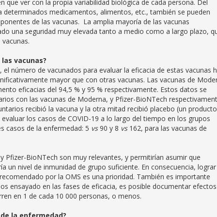
en que ver con la propia variabilidad biológica de cada persona. Del
a determinados medicamentos, alimentos, etc., también se pueden
mponentes de las vacunas. La amplia mayoría de las vacunas
do una seguridad muy elevada tanto a medio como a largo plazo, q
 vacunas.
e las vacunas?
d, el número de vacunados para evaluar la eficacia de estas vacunas 
ignificativamente mayor que con otras vacunas. Las vacunas de Mode
nto eficacias del 94,5 % y 95 % respectivamente. Estos datos se
tarios con las vacunas de Moderna, y Pfizer-BioNTech respectivament
arios recibió la vacuna y la otra mitad recibió placebo (un producto
s evaluar los casos de COVID-19 a lo largo del tiempo en los grupos
es casos de la enfermedad: 5
vs
90 y 8
vs
162, para las vacunas de
 y Pfizer-BioNTech son muy relevantes, y permitirían asumir que
ía un nivel de inmunidad de grupo suficiente. En consecuencia, lograr
% recomendado por la OMS es una prioridad. También es importante
ios ensayado en las fases de eficacia, es posible documentar efectos
urren en 1 de cada 10 000 personas, o menos.
o de la enfermedad?