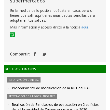
supermercados
En la medida de lo posible, quédate en casa, pero si
tienes que salir aquí tienes unas pautas sencillas para
adoptar en tus salidas.
Más información y acceso dircto a la noticia
aqui
.
Compartir:
RECURSOS HUMANOS
INFORMACIÓN GENERAL
Procedimiento de modificación de la RPT del PAS
PREVENCIÓN DE RIESGOS LABORALES
Realización de Simulacros de evacuación en 2 edificios
de la Universidad de Zaragoza / marzo de 2020