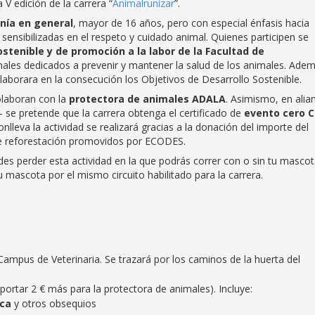
V edición de la carrera “
Animalrunizar
”.
anía en general
, mayor de 16 años, pero con especial énfasis hacia
sensibilizadas en el respeto y cuidado animal. Quienes participen se
sostenible y de promoción a la labor de la Facultad de
nales dedicados a prevenir y mantener la salud de los animales. Adem
aborara en la consecución los Objetivos de Desarrollo Sostenible.
olaboran con la
protectora de animales ADALA
. Asimismo, en alia
 se pretende que la carrera obtenga el certificado de
evento cero 
leva la actividad se realizará gracias a la donación del importe del
de reforestación promovidos por ECODES.
edes perder esta actividad en la que podrás correr con o sin tu mascot
mascota por el mismo circuito habilitado para la carrera.
 Campus de Veterinaria. Se trazará por los caminos de la huerta del
portar 2 € más para la protectora de animales). Incluye:
ica
y otros obsequios