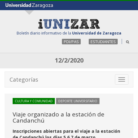
Boletín diario informativo de la
Universidad de Zaragoza
PDI/PAS
ESTUDIANTES
12/2/2020
Categorías
Toggle
navigati
CULTURA Y COMUNIDAD
DEPORTE UNIVERSITARIO
Viaje organizado a la estación de
Candanchú
Inscripciones abiertas para el viaje a la estación
de Candanchú los días 5,6,7 de marzo