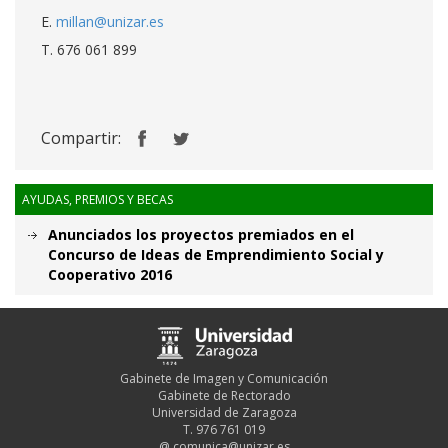
E.
millan@unizar.es
T. 676 061 899
Compartir:
AYUDAS, PREMIOS Y BECAS
Anunciados los proyectos premiados en el
Concurso de Ideas de Emprendimiento Social y
Cooperativo 2016
Gabinete de Imagen y Comunicación
Gabinete de Rectorado
Universidad de Zaragoza
T. 976 761 019
@
comunica@unizar.es