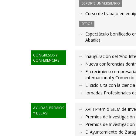
DEPORTE UNIVERSITARIO
Curso de trabajo en equi
OTROS
Espectáculo bonificado en
Abadía)
CONGRESOS Y
Inauguración del ‘Año Int
CONFERENCIAS
Nueva conferencias dentro
El crecimiento empresari
Internacional y Comercio 
El ciclo Cita con la cienc
Jornadas Profesionales d
AYUDAS, PREMIOS
XVIII Premio SIEM de Inv
Y BECAS
Premios de Investigación
Premios de Investigación 
El Ayuntamiento de Zara