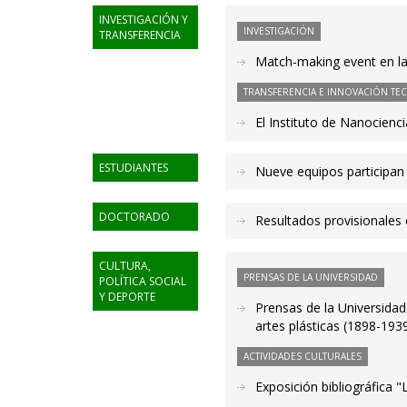
INVESTIGACIÓN Y
INVESTIGACIÓN
TRANSFERENCIA
Match-making event en l
TRANSFERENCIA E INNOVACIÓN TE
El Instituto de Nanocien
ESTUDIANTES
Nueve equipos participan
DOCTORADO
Resultados provisionales
CULTURA,
PRENSAS DE LA UNIVERSIDAD
POLÍTICA SOCIAL
Y DEPORTE
Prensas de la Universidad
artes plásticas (1898-1939
ACTIVIDADES CULTURALES
Exposición bibliográfica "